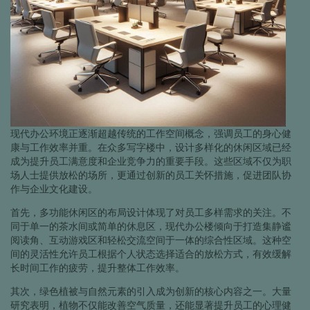
现代办公环境正逐渐超越传统的工作空间概念，强调员工的身心健
康与工作效率并重。在众多写字楼中，设计多样化的休闲区域已经
成为提升员工满意度和企业竞争力的重要手段。这些区域不仅为职
场人士提供放松的场所，更通过创新的员工关怀措施，促进团队协
作与企业文化建设。
首先，多功能休闲区的布局设计体现了对员工多样需求的关注。不
同于单一的茶水间或简单的休息区，现代办公楼倾向于打造集静谧
阅读角、互动游戏区和轻松交流空间于一体的综合性区域。这种空
间的灵活性允许员工根据个人状态选择适合的放松方式，有效缓解
长时间工作的疲劳，提升整体工作效率。
其次，绿色植被与自然元素的引入成为创新的核心内容之一。大量
研究表明，植物不仅能改善空气质量，还能显著提升员工的心理健