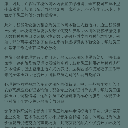
康。因此，许多写字楼休闲区内设置了绿植墙、垂直花园甚至小型
生态水景，营造出亲近自然的氛围。这样设计不仅美化了环境，也
激发了员工的创造力和积极性。
此外，智能化设施的整合为员工休闲体验注入新活力。通过智能感
应灯光、环境调控系统以及数字化交互屏幕，休闲区能够根据使用
人数和时间段自动调整环境参数，确保舒适度的同时节约能源。例
如，部分写字楼配备了智能按摩椅和虚拟现实体验设备，帮助员工
在紧张工作之余获得身心放松。
在员工健康管理方面，专门设计的运动休闲区也逐渐普及。提供瑜
伽室、健身角及简易运动器械的空间，鼓励员工利用碎片时间进行
身体锻炼，促进健康生活方式的养成。这类区域不仅减轻了工作带
来的身体压力，还提升了团队成员之间的互动与凝聚力。
心理关怀同样被纳入多元休闲区的创新设计中。一些写字楼引入了
安静冥想室或心理咨询角，配备专业的心理辅导资源，帮助员工缓
解压力，调整情绪。这种以员工心理健康为核心的服务，体现了企
业对员工全方位关怀的深度与细致。
文化体验区域的设置为丰富员工的精神生活提供了平台。通过展示
企业文化、艺术作品或举办小型音乐会和读书会，休闲区成为传递
价值观与促进交流的重要场所。此类功能的融入不仅提升了环境的